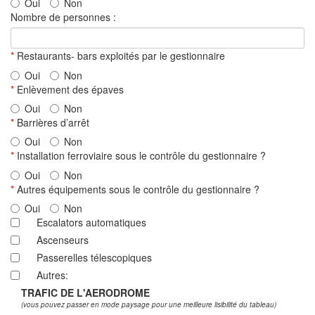
Oui
Non
Nombre de personnes :
*
Restaurants- bars exploités par le gestionnaire
Oui
Non
*
Enlèvement des épaves
Oui
Non
*
Barrières d’arrêt
Oui
Non
*
Installation ferroviaire sous le contrôle du gestionnaire ?
Oui
Non
*
Autres équipements sous le contrôle du gestionnaire ?
Oui
Non
Escalators automatiques
Ascenseurs
Passerelles télescopiques
Autres:
TRAFIC DE L'AERODROME
(vous pouvez passer en mode paysage pour une meilleure lisibilité du tableau)